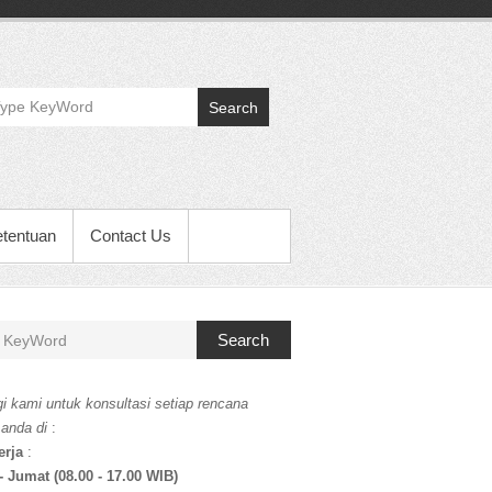
Search
etentuan
Contact Us
Search
i kami untuk konsultasi setiap rencana
 anda di
:
erja
:
- Jumat (08.00 - 17.00 WIB)