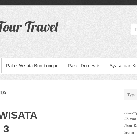
our Travel
Paket Wisata Rombongan
Paket Domestik
Syarat dan K
TA
WISATA
Hubung
liburan
 3
Jam K
Senin 