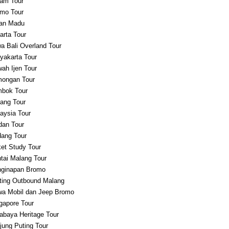
am Tour
mo Tour
an Madu
arta Tour
a Bali Overland Tour
yakarta Tour
ah Ijen Tour
ongan Tour
bok Tour
ang Tour
aysia Tour
an Tour
ang Tour
et Study Tour
tai Malang Tour
ginapan Bromo
ting Outbound Malang
a Mobil dan Jeep Bromo
gapore Tour
abaya Heritage Tour
jung Puting Tour