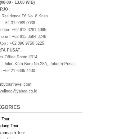
(08-00 - 13.00 WIB)
ARJO
:
i Residence F6 No. 8 Krian
 : +62 31 9989 0038
nter: +62 812 3281 4995
one : +62 813 3584 3249
pp : +62 896 9750 5225
RTA PUSAT
:
ax Office Room #314
 : Jalan Kota Baru No 28A, Jakarta Pusat
 : +62 21 6385 4430
rbytourtravel.com
avelindo@yahoo.co.id
EGORIES
i Tour
dung Tour
jarmasin Tour