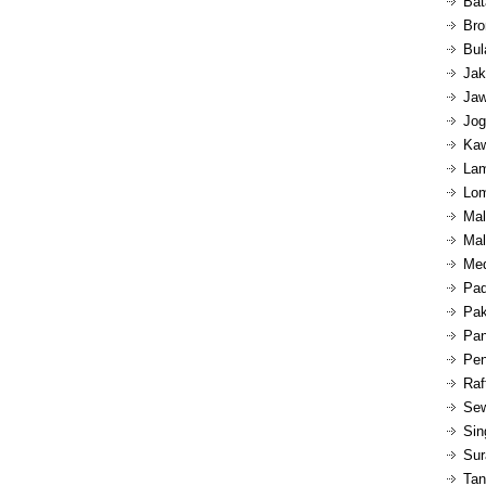
Bat
Bro
Bul
Jak
Jaw
Jog
Kaw
Lam
Lom
Mal
Mal
Med
Pad
Pak
Pan
Pen
Raf
Sew
Sin
Sur
Tan