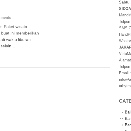
Sabtu 
SIDO
Mandir
mments
Telpon
m Paket wisata
SMS Ce
 buat ini memberikan
HandPh
ti waktu liburan
WhatsA
 selain …
JAKA
VirtuM
Alamat
Telpon
Email :
info@a
arbytr
CAT
Bal
Ban
Ban