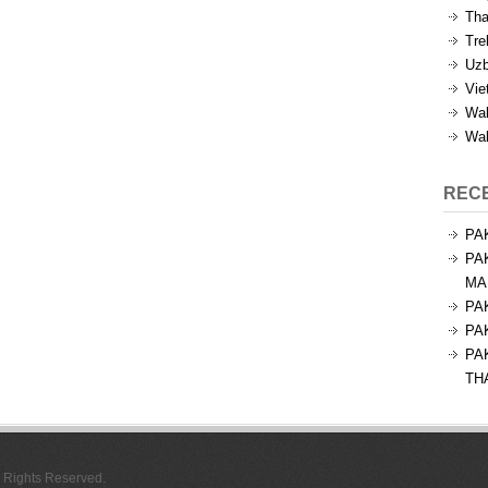
Tha
Tre
Uzb
Vie
Wal
Wal
REC
PA
PA
MA
PA
PA
PA
TH
l Rights Reserved.