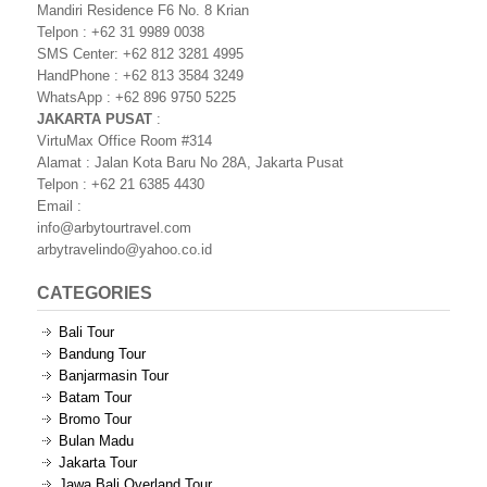
Mandiri Residence F6 No. 8 Krian
Telpon : +62 31 9989 0038
SMS Center: +62 812 3281 4995
HandPhone : +62 813 3584 3249
WhatsApp : +62 896 9750 5225
JAKARTA PUSAT
:
VirtuMax Office Room #314
Alamat : Jalan Kota Baru No 28A, Jakarta Pusat
Telpon : +62 21 6385 4430
Email :
info@arbytourtravel.com
arbytravelindo@yahoo.co.id
CATEGORIES
Bali Tour
Bandung Tour
Banjarmasin Tour
Batam Tour
Bromo Tour
Bulan Madu
Jakarta Tour
Jawa Bali Overland Tour