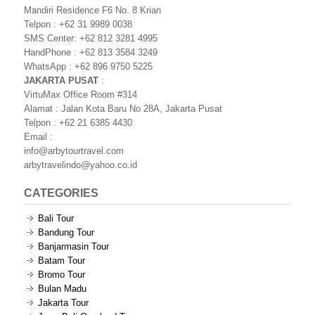
Mandiri Residence F6 No. 8 Krian
Telpon : +62 31 9989 0038
SMS Center: +62 812 3281 4995
HandPhone : +62 813 3584 3249
WhatsApp : +62 896 9750 5225
JAKARTA PUSAT
:
VirtuMax Office Room #314
Alamat : Jalan Kota Baru No 28A, Jakarta Pusat
Telpon : +62 21 6385 4430
Email :
info@arbytourtravel.com
arbytravelindo@yahoo.co.id
CATEGORIES
Bali Tour
Bandung Tour
Banjarmasin Tour
Batam Tour
Bromo Tour
Bulan Madu
Jakarta Tour