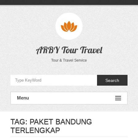
Skip
to
content
ARBY Tour Travel
Tour & Travel Service
Search
Menu
TAG:
PAKET BANDUNG
TERLENGKAP