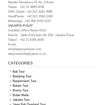
Mandiri Residence F6 No. 8 Krian
Telpon : +62 31 9989 0038
SMS Center: +62 812 3281 4995
HandPhone : +62 813 3584 3249
WhatsApp : +62 896 9750 5225
JAKARTA PUSAT
:
VirtuMax Office Room #314
Alamat : Jalan Kota Baru No 28A, Jakarta Pusat
Telpon : +62 21 6385 4430
Email :
info@arbytourtravel.com
arbytravelindo@yahoo.co.id
CATEGORIES
Bali Tour
Bandung Tour
Banjarmasin Tour
Batam Tour
Bromo Tour
Bulan Madu
Jakarta Tour
Jawa Bali Overland Tour