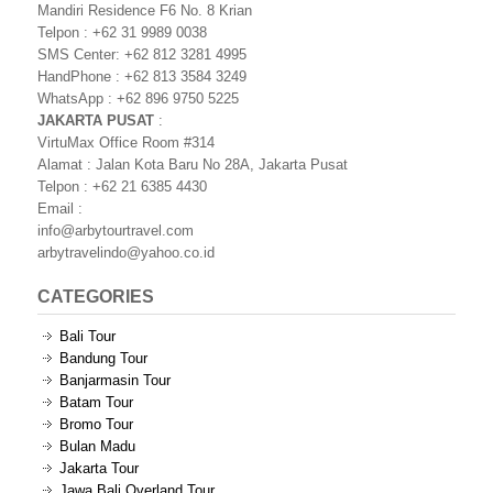
Mandiri Residence F6 No. 8 Krian
Telpon : +62 31 9989 0038
SMS Center: +62 812 3281 4995
HandPhone : +62 813 3584 3249
WhatsApp : +62 896 9750 5225
JAKARTA PUSAT
:
VirtuMax Office Room #314
Alamat : Jalan Kota Baru No 28A, Jakarta Pusat
Telpon : +62 21 6385 4430
Email :
info@arbytourtravel.com
arbytravelindo@yahoo.co.id
CATEGORIES
Bali Tour
Bandung Tour
Banjarmasin Tour
Batam Tour
Bromo Tour
Bulan Madu
Jakarta Tour
Jawa Bali Overland Tour