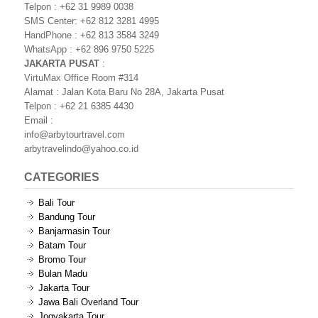
Telpon : +62 31 9989 0038
SMS Center: +62 812 3281 4995
HandPhone : +62 813 3584 3249
WhatsApp : +62 896 9750 5225
JAKARTA PUSAT
:
VirtuMax Office Room #314
Alamat : Jalan Kota Baru No 28A, Jakarta Pusat
Telpon : +62 21 6385 4430
Email :
info@arbytourtravel.com
arbytravelindo@yahoo.co.id
CATEGORIES
Bali Tour
Bandung Tour
Banjarmasin Tour
Batam Tour
Bromo Tour
Bulan Madu
Jakarta Tour
Jawa Bali Overland Tour
Jogyakarta Tour