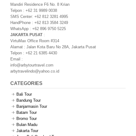
Mandiri Residence F6 No. 8 Krian
Telpon : +62 31 9989 0038
SMS Center: +62 812 3281 4995
HandPhone : +62 813 3584 3249
WhatsApp : +62 896 9750 5225
JAKARTA PUSAT
:
VirtuMax Office Room #314
Alamat : Jalan Kota Baru No 28A, Jakarta Pusat
Telpon : +62 21 6385 4430
Email :
info@arbytourtravel.com
arbytravelindo@yahoo.co.id
CATEGORIES
Bali Tour
Bandung Tour
Banjarmasin Tour
Batam Tour
Bromo Tour
Bulan Madu
Jakarta Tour