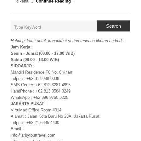
dikenal …
Continue Reading →
Search
Hubungi kami untuk konsultasi setiap rencana liburan anda di
:
Jam Kerja
:
Senin - Jumat (08.00 - 17.00 WIB)
Sabtu (08-00 - 13.00 WIB)
SIDOARJO
:
Mandiri Residence F6 No. 8 Krian
Telpon : +62 31 9989 0038
SMS Center: +62 812 3281 4995
HandPhone : +62 813 3584 3249
WhatsApp : +62 896 9750 5225
JAKARTA PUSAT
:
VirtuMax Office Room #314
Alamat : Jalan Kota Baru No 28A, Jakarta Pusat
Telpon : +62 21 6385 4430
Email :
info@arbytourtravel.com