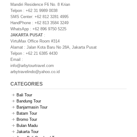
Mandiri Residence F6 No. 8 Krian
Telpon : +62 31 9989 0038
SMS Center: +62 812 3281 4995
HandPhone : +62 813 3584 3249
WhatsApp : +62 896 9750 5225
JAKARTA PUSAT
:
VirtuMax Office Room #314
Alamat : Jalan Kota Baru No 28A, Jakarta Pusat
Telpon : +62 21 6385 4430
Email :
info@arbytourtravel.com
arbytravelindo@yahoo.co.id
CATEGORIES
Bali Tour
Bandung Tour
Banjarmasin Tour
Batam Tour
Bromo Tour
Bulan Madu
Jakarta Tour