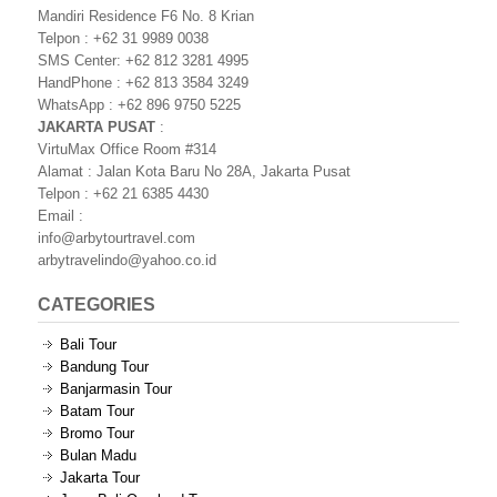
Mandiri Residence F6 No. 8 Krian
Telpon : +62 31 9989 0038
SMS Center: +62 812 3281 4995
HandPhone : +62 813 3584 3249
WhatsApp : +62 896 9750 5225
JAKARTA PUSAT
:
VirtuMax Office Room #314
Alamat : Jalan Kota Baru No 28A, Jakarta Pusat
Telpon : +62 21 6385 4430
Email :
info@arbytourtravel.com
arbytravelindo@yahoo.co.id
CATEGORIES
Bali Tour
Bandung Tour
Banjarmasin Tour
Batam Tour
Bromo Tour
Bulan Madu
Jakarta Tour