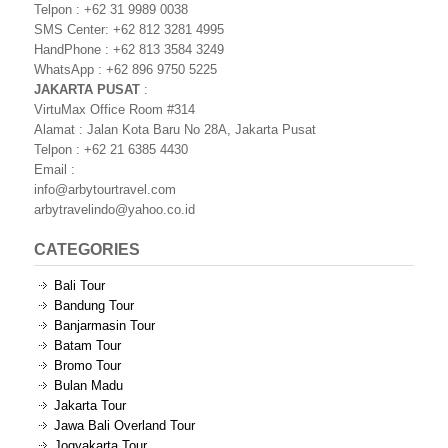
Telpon : +62 31 9989 0038
SMS Center: +62 812 3281 4995
HandPhone : +62 813 3584 3249
WhatsApp : +62 896 9750 5225
JAKARTA PUSAT
:
VirtuMax Office Room #314
Alamat : Jalan Kota Baru No 28A, Jakarta Pusat
Telpon : +62 21 6385 4430
Email :
info@arbytourtravel.com
arbytravelindo@yahoo.co.id
CATEGORIES
Bali Tour
Bandung Tour
Banjarmasin Tour
Batam Tour
Bromo Tour
Bulan Madu
Jakarta Tour
Jawa Bali Overland Tour
Jogyakarta Tour