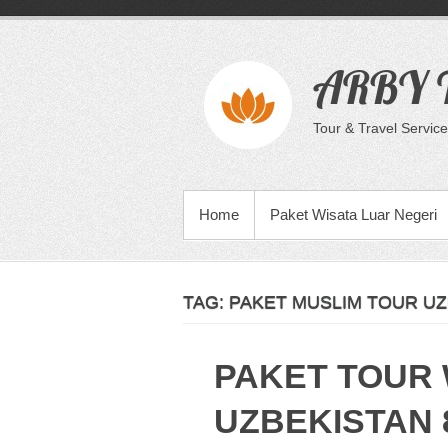
Skip
to
content
ARBY T
Tour & Travel Service
PRIMARY MENU
Home
Paket Wisata Luar Negeri
TAG:
PAKET MUSLIM TOUR UZ
PAKET TOUR 
UZBEKISTAN 8