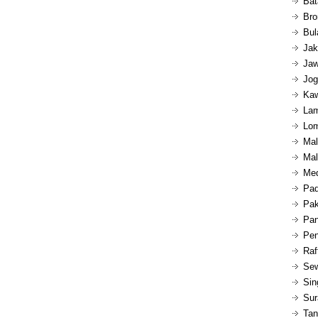
Bat
Bro
Bul
Jak
Jaw
Jog
Kaw
Lam
Lom
Mal
Mal
Med
Pad
Pak
Pan
Pen
Raf
Sew
Sin
Sur
Tan