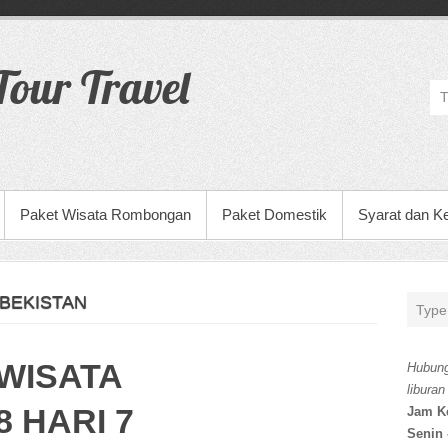
our Travel
Paket Wisata Rombongan
Paket Domestik
Syarat dan K
BEKISTAN
WISATA
Hubung
liburan
 HARI 7
Jam K
Senin 