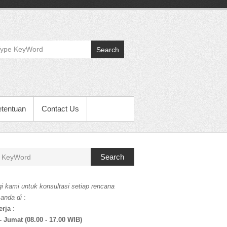
Search
etentuan
Contact Us
Search
i kami untuk konsultasi setiap rencana
 anda di
:
erja
:
- Jumat (08.00 - 17.00 WIB)