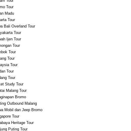
am Tour
mo Tour
an Madu
arta Tour
a Bali Overland Tour
yakarta Tour
ah Ijen Tour
ongan Tour
bok Tour
ang Tour
aysia Tour
an Tour
ang Tour
et Study Tour
tai Malang Tour
ginapan Bromo
ting Outbound Malang
a Mobil dan Jeep Bromo
gapore Tour
abaya Heritage Tour
jung Puting Tour