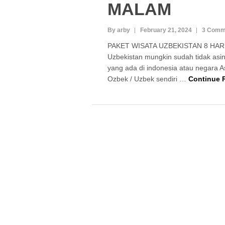
MALAM
By arby
February 21, 2024
3 Comm
PAKET WISATA UZBEKISTAN 8 HAR
Uzbekistan mungkin sudah tidak asing 
yang ada di indonesia atau negara A
Ozbek / Uzbek sendiri …
Continue 