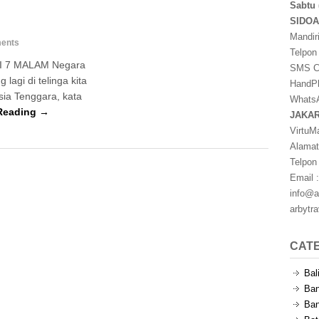
Sabtu 
SIDO
Mandir
ents
Telpon
I 7 MALAM Negara
SMS Ce
lagi di telinga kita
HandPh
sia Tenggara, kata
WhatsA
Reading →
JAKA
VirtuM
Alamat
Telpon
Email :
info@a
arbytr
CAT
Bal
Ban
Ban