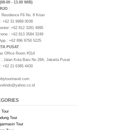
(08-00 - 13.00 WIB)
ARJO
:
i Residence F6 No. 8 Krian
 : +62 31 9989 0038
nter: +62 812 3281 4995
one : +62 813 3584 3249
pp : +62 896 9750 5225
RTA PUSAT
:
ax Office Room #314
 : Jalan Kota Baru No 28A, Jakarta Pusat
 : +62 21 6385 4430
rbytourtravel.com
avelindo@yahoo.co.id
EGORIES
i Tour
dung Tour
jarmasin Tour