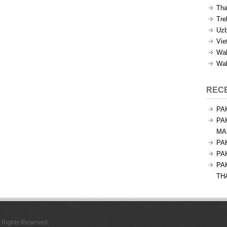
Tha
Tre
Uzb
Vie
Wal
Wal
REC
PA
PA
MA
PA
PA
PA
TH
l Rights Reserved.