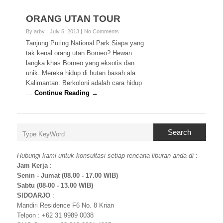
ORANG UTAN TOUR
By arby
July 5, 2013
No Comments
Tanjung Puting National Park Siapa yang
tak kenal orang utan Borneo? Hewan
langka khas Borneo yang eksotis dan
unik. Mereka hidup di hutan basah ala
Kalimantan. Berkoloni adalah cara hidup
…
Continue Reading →
Search
Hubungi kami untuk konsultasi setiap rencana liburan anda di
:
Jam Kerja
:
Senin - Jumat (08.00 - 17.00 WIB)
Sabtu (08-00 - 13.00 WIB)
SIDOARJO
:
Mandiri Residence F6 No. 8 Krian
Telpon : +62 31 9989 0038