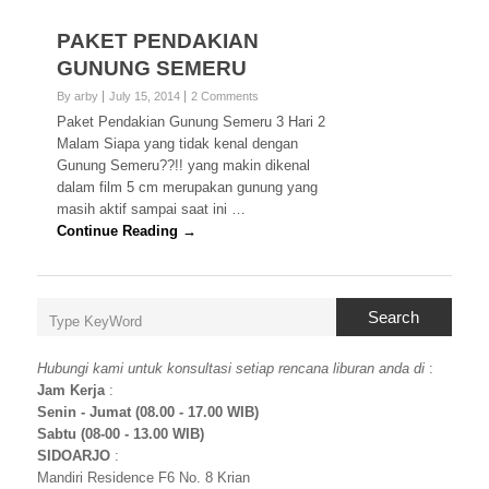
PAKET PENDAKIAN
GUNUNG SEMERU
By arby
July 15, 2014
2 Comments
Paket Pendakian Gunung Semeru 3 Hari 2
Malam Siapa yang tidak kenal dengan
Gunung Semeru??!! yang makin dikenal
dalam film 5 cm merupakan gunung yang
masih aktif sampai saat ini …
Continue Reading →
Search
Hubungi kami untuk konsultasi setiap rencana liburan anda di
:
Jam Kerja
:
Senin - Jumat (08.00 - 17.00 WIB)
Sabtu (08-00 - 13.00 WIB)
SIDOARJO
:
Mandiri Residence F6 No. 8 Krian