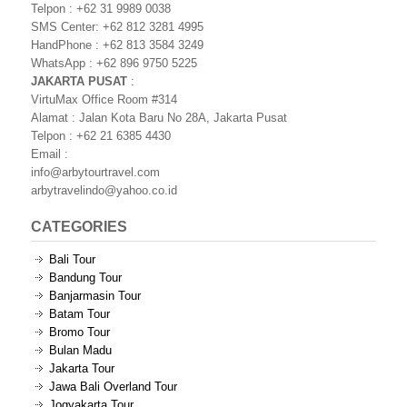
Telpon : +62 31 9989 0038
SMS Center: +62 812 3281 4995
HandPhone : +62 813 3584 3249
WhatsApp : +62 896 9750 5225
JAKARTA PUSAT
:
VirtuMax Office Room #314
Alamat : Jalan Kota Baru No 28A, Jakarta Pusat
Telpon : +62 21 6385 4430
Email :
info@arbytourtravel.com
arbytravelindo@yahoo.co.id
CATEGORIES
Bali Tour
Bandung Tour
Banjarmasin Tour
Batam Tour
Bromo Tour
Bulan Madu
Jakarta Tour
Jawa Bali Overland Tour
Jogyakarta Tour