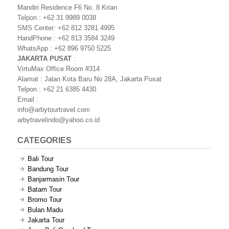
Mandiri Residence F6 No. 8 Krian
Telpon : +62 31 9989 0038
SMS Center: +62 812 3281 4995
HandPhone : +62 813 3584 3249
WhatsApp : +62 896 9750 5225
JAKARTA PUSAT
:
VirtuMax Office Room #314
Alamat : Jalan Kota Baru No 28A, Jakarta Pusat
Telpon : +62 21 6385 4430
Email :
info@arbytourtravel.com
arbytravelindo@yahoo.co.id
CATEGORIES
Bali Tour
Bandung Tour
Banjarmasin Tour
Batam Tour
Bromo Tour
Bulan Madu
Jakarta Tour