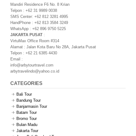
Mandiri Residence F6 No. 8 Krian
Telpon : +62 31 9989 0038
SMS Center: +62 812 3281 4995
HandPhone : +62 813 3584 3249
WhatsApp : +62 896 9750 5225
JAKARTA PUSAT
:
VirtuMax Office Room #314
Alamat : Jalan Kota Baru No 28A, Jakarta Pusat
Telpon : +62 21 6385 4430
Email :
info@arbytourtravel.com
arbytravelindo@yahoo.co.id
CATEGORIES
Bali Tour
Bandung Tour
Banjarmasin Tour
Batam Tour
Bromo Tour
Bulan Madu
Jakarta Tour