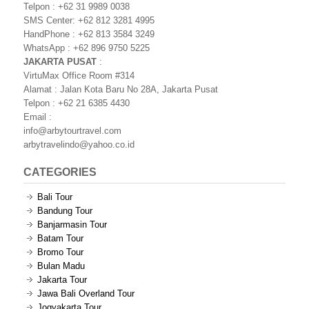
Telpon : +62 31 9989 0038
SMS Center: +62 812 3281 4995
HandPhone : +62 813 3584 3249
WhatsApp : +62 896 9750 5225
JAKARTA PUSAT
:
VirtuMax Office Room #314
Alamat : Jalan Kota Baru No 28A, Jakarta Pusat
Telpon : +62 21 6385 4430
Email :
info@arbytourtravel.com
arbytravelindo@yahoo.co.id
CATEGORIES
Bali Tour
Bandung Tour
Banjarmasin Tour
Batam Tour
Bromo Tour
Bulan Madu
Jakarta Tour
Jawa Bali Overland Tour
Jogyakarta Tour