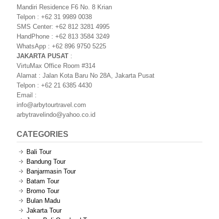
Mandiri Residence F6 No. 8 Krian
Telpon : +62 31 9989 0038
SMS Center: +62 812 3281 4995
HandPhone : +62 813 3584 3249
WhatsApp : +62 896 9750 5225
JAKARTA PUSAT
:
VirtuMax Office Room #314
Alamat : Jalan Kota Baru No 28A, Jakarta Pusat
Telpon : +62 21 6385 4430
Email :
info@arbytourtravel.com
arbytravelindo@yahoo.co.id
CATEGORIES
Bali Tour
Bandung Tour
Banjarmasin Tour
Batam Tour
Bromo Tour
Bulan Madu
Jakarta Tour