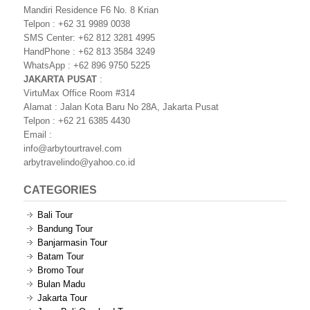
Mandiri Residence F6 No. 8 Krian
Telpon : +62 31 9989 0038
SMS Center: +62 812 3281 4995
HandPhone : +62 813 3584 3249
WhatsApp : +62 896 9750 5225
JAKARTA PUSAT
:
VirtuMax Office Room #314
Alamat : Jalan Kota Baru No 28A, Jakarta Pusat
Telpon : +62 21 6385 4430
Email :
info@arbytourtravel.com
arbytravelindo@yahoo.co.id
CATEGORIES
Bali Tour
Bandung Tour
Banjarmasin Tour
Batam Tour
Bromo Tour
Bulan Madu
Jakarta Tour