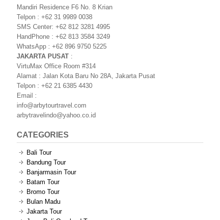
Mandiri Residence F6 No. 8 Krian
Telpon : +62 31 9989 0038
SMS Center: +62 812 3281 4995
HandPhone : +62 813 3584 3249
WhatsApp : +62 896 9750 5225
JAKARTA PUSAT
:
VirtuMax Office Room #314
Alamat : Jalan Kota Baru No 28A, Jakarta Pusat
Telpon : +62 21 6385 4430
Email :
info@arbytourtravel.com
arbytravelindo@yahoo.co.id
CATEGORIES
Bali Tour
Bandung Tour
Banjarmasin Tour
Batam Tour
Bromo Tour
Bulan Madu
Jakarta Tour