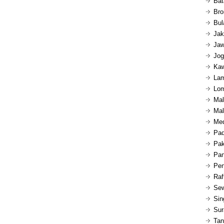
Bat
Bro
Bul
Jak
Jaw
Jog
Kaw
Lam
Lom
Mal
Mal
Med
Pad
Pak
Pan
Pen
Raf
Sew
Sin
Sur
Tan