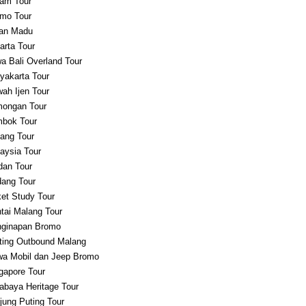
am Tour
mo Tour
an Madu
arta Tour
a Bali Overland Tour
yakarta Tour
ah Ijen Tour
ongan Tour
bok Tour
ang Tour
aysia Tour
an Tour
ang Tour
et Study Tour
tai Malang Tour
ginapan Bromo
ting Outbound Malang
a Mobil dan Jeep Bromo
gapore Tour
abaya Heritage Tour
jung Puting Tour