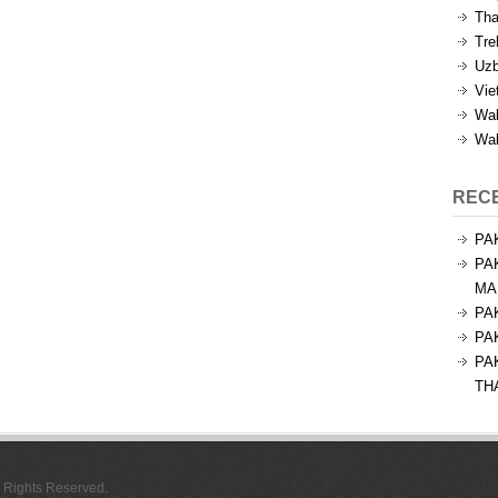
Tha
Tre
Uzb
Vie
Wal
Wal
REC
PA
PA
MA
PA
PA
PA
TH
l Rights Reserved.