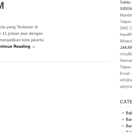
M
Sabtu 
SIDO
Mandir
Telpon
ota yang Terbesar di
SMS Ce
 11 jutaan jiwa dengan
HandPh
enjadikan kota jakarta
WhatsA
ntinue Reading →
JAKA
VirtuM
Alamat
Telpon
Email :
info@a
arbytr
CAT
Bal
Ban
Ban