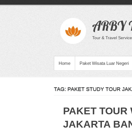
Skip
to
content
ARBY T
Tour & Travel Service
PRIMARY MENU
Home
Paket Wisata Luar Negeri
TAG:
PAKET STUDY TOUR JA
PAKET TOUR 
JAKARTA BA