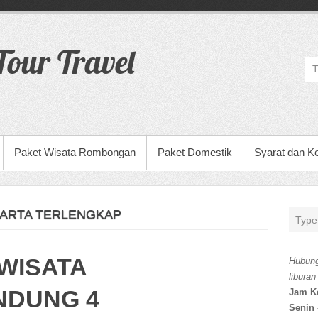
our Travel
Paket Wisata Rombongan
Paket Domestik
Syarat dan K
KARTA TERLENGKAP
WISATA
Hubung
liburan
NDUNG 4
Jam K
Senin 