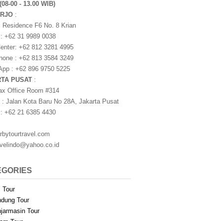
(08-00 - 13.00 WIB)
ARJO
:
i Residence F6 No. 8 Krian
 : +62 31 9989 0038
nter: +62 812 3281 4995
one : +62 813 3584 3249
pp : +62 896 9750 5225
RTA PUSAT
:
ax Office Room #314
 : Jalan Kota Baru No 28A, Jakarta Pusat
 : +62 21 6385 4430
rbytourtravel.com
avelindo@yahoo.co.id
EGORIES
i Tour
dung Tour
jarmasin Tour