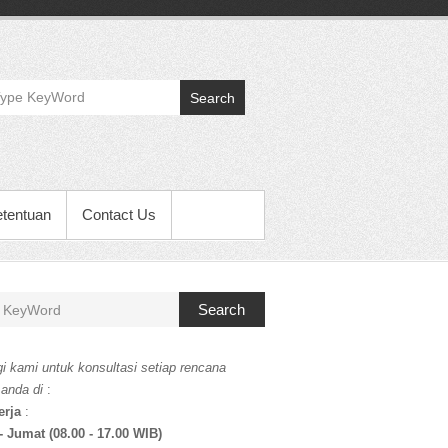
Search
etentuan
Contact Us
Search
i kami untuk konsultasi setiap rencana
 anda di
:
erja
:
- Jumat (08.00 - 17.00 WIB)