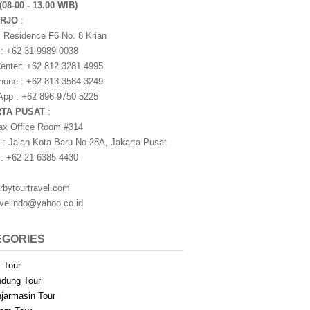
(08-00 - 13.00 WIB)
ARJO
:
i Residence F6 No. 8 Krian
 : +62 31 9989 0038
nter: +62 812 3281 4995
one : +62 813 3584 3249
pp : +62 896 9750 5225
RTA PUSAT
:
ax Office Room #314
 : Jalan Kota Baru No 28A, Jakarta Pusat
 : +62 21 6385 4430
rbytourtravel.com
avelindo@yahoo.co.id
EGORIES
i Tour
dung Tour
jarmasin Tour