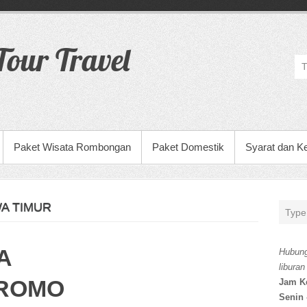
our Travel
Paket Wisata Rombongan
Paket Domestik
Syarat dan K
A TIMUR
A
Hubung
liburan
BROMO
Jam K
Senin 