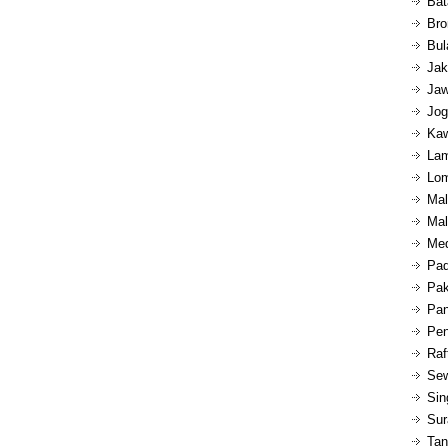
Bat
Bro
Bul
Jak
Jaw
Jog
Kaw
Lam
Lom
Mal
Mal
Med
Pad
Pak
Pan
Pen
Raf
Sew
Sin
Sur
Tan