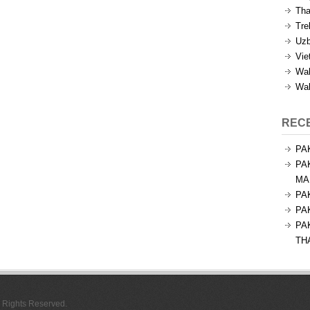
Tha
Tre
Uzb
Vie
Wal
Wal
REC
PA
PA
MA
PA
PA
PA
TH
l Rights Reserved.