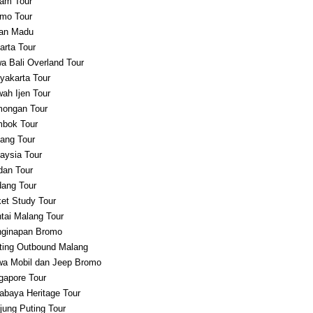
am Tour
mo Tour
an Madu
arta Tour
a Bali Overland Tour
yakarta Tour
ah Ijen Tour
ongan Tour
bok Tour
ang Tour
aysia Tour
an Tour
ang Tour
et Study Tour
tai Malang Tour
ginapan Bromo
ting Outbound Malang
a Mobil dan Jeep Bromo
gapore Tour
abaya Heritage Tour
jung Puting Tour