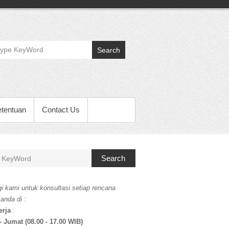
Search
etentuan
Contact Us
Search
i kami untuk konsultasi setiap rencana
 anda di
:
erja
:
- Jumat (08.00 - 17.00 WIB)