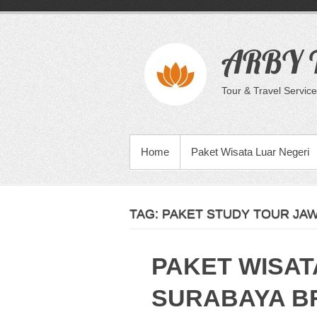
Skip
to
content
ARBY T
Tour & Travel Service
PRIMARY MENU
Home
Paket Wisata Luar Negeri
TAG:
PAKET STUDY TOUR JAW
PAKET WISAT
SURABAYA 