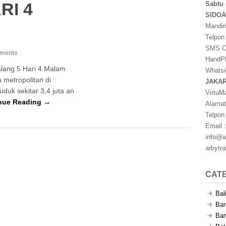
RI 4
Sabtu 
SIDO
Mandir
Telpon
SMS Ce
ments
HandPh
lang 5 Hari 4 Malam
WhatsA
 metropolitan di
JAKA
duk sekitar 3,4 juta an
VirtuM
nue Reading →
Alamat
Telpon
Email :
info@a
arbytr
CAT
Bal
Ban
Ban