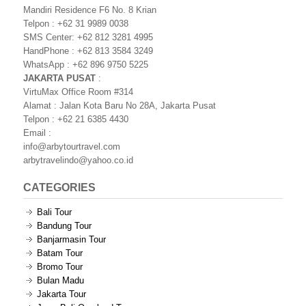
Mandiri Residence F6 No. 8 Krian
Telpon : +62 31 9989 0038
SMS Center: +62 812 3281 4995
HandPhone : +62 813 3584 3249
WhatsApp : +62 896 9750 5225
JAKARTA PUSAT
:
VirtuMax Office Room #314
Alamat : Jalan Kota Baru No 28A, Jakarta Pusat
Telpon : +62 21 6385 4430
Email :
info@arbytourtravel.com
arbytravelindo@yahoo.co.id
CATEGORIES
Bali Tour
Bandung Tour
Banjarmasin Tour
Batam Tour
Bromo Tour
Bulan Madu
Jakarta Tour