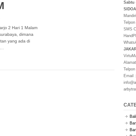
M
Sabtu 
SIDO
Mandir
s
Telpon
arjo 2 Hari 1 Malam
SMS Ce
 surabaya, dimana
HandPh
tan yang ada di
WhatsA
 …
JAKA
VirtuM
Alamat
Telpon
Email :
info@a
arbytr
CAT
Bal
Ban
Ban