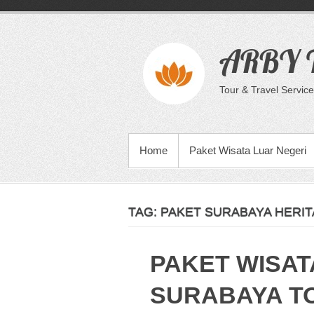
Skip
to
content
ARBY T
Tour & Travel Service
PRIMARY MENU
Home
Paket Wisata Luar Negeri
TAG:
PAKET SURABAYA HERIT
PAKET WISAT
SURABAYA T