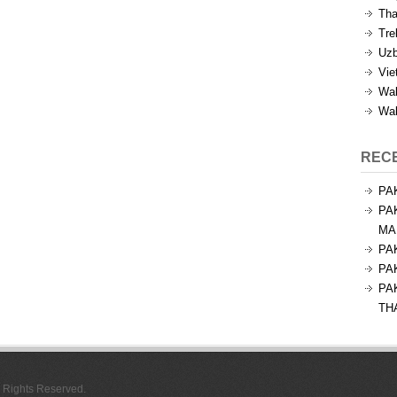
Tha
Tre
Uzb
Vie
Wal
Wal
REC
PA
PA
MA
PA
PA
PA
TH
l Rights Reserved.