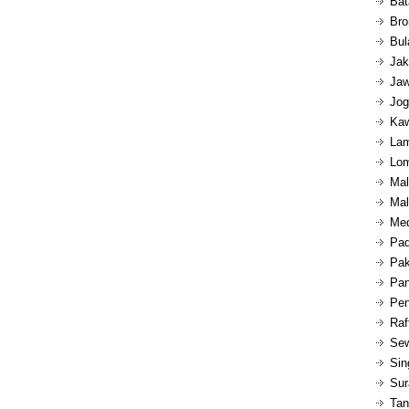
Bat
Bro
Bul
Jak
Jaw
Jog
Kaw
Lam
Lom
Mal
Mal
Med
Pad
Pak
Pan
Pen
Raf
Sew
Sin
Sur
Tan