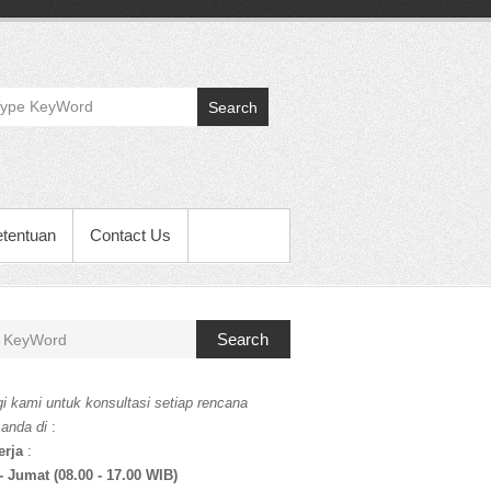
Search
etentuan
Contact Us
Search
i kami untuk konsultasi setiap rencana
 anda di
:
erja
:
- Jumat (08.00 - 17.00 WIB)