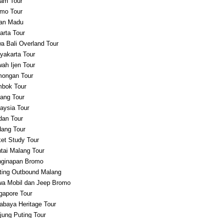
am Tour
mo Tour
an Madu
arta Tour
a Bali Overland Tour
yakarta Tour
ah Ijen Tour
ongan Tour
bok Tour
ang Tour
aysia Tour
an Tour
ang Tour
et Study Tour
tai Malang Tour
ginapan Bromo
ting Outbound Malang
a Mobil dan Jeep Bromo
gapore Tour
abaya Heritage Tour
jung Puting Tour