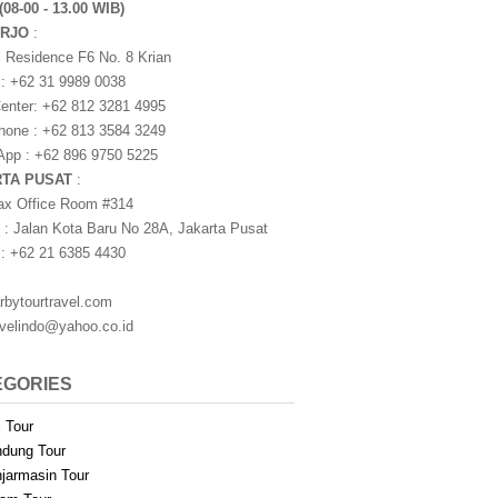
(08-00 - 13.00 WIB)
ARJO
:
i Residence F6 No. 8 Krian
 : +62 31 9989 0038
nter: +62 812 3281 4995
one : +62 813 3584 3249
pp : +62 896 9750 5225
RTA PUSAT
:
ax Office Room #314
 : Jalan Kota Baru No 28A, Jakarta Pusat
 : +62 21 6385 4430
rbytourtravel.com
avelindo@yahoo.co.id
EGORIES
i Tour
dung Tour
jarmasin Tour