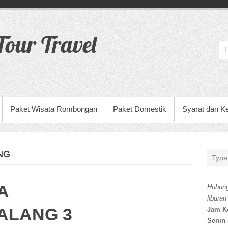
our Travel
Paket Wisata Rombongan
Paket Domestik
Syarat dan K
NG
A
Hubung
liburan
ALANG 3
Jam K
Senin 