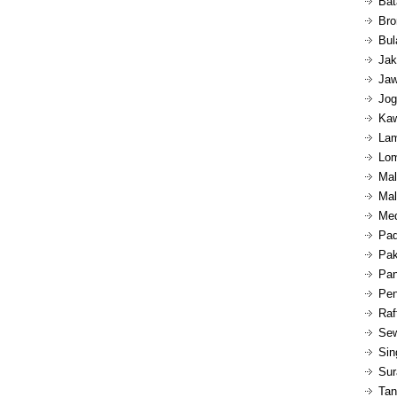
Bat
Bro
Bul
Jak
Jaw
Jog
Kaw
Lam
Lom
Mal
Mal
Med
Pad
Pak
Pan
Pen
Raf
Sew
Sin
Sur
Tan