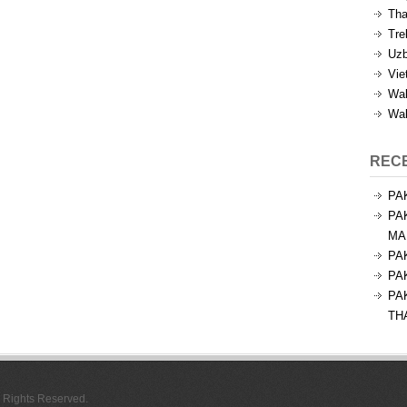
Tha
Tre
Uzb
Vie
Wal
Wal
REC
PA
PA
MA
PA
PA
PA
TH
l Rights Reserved.