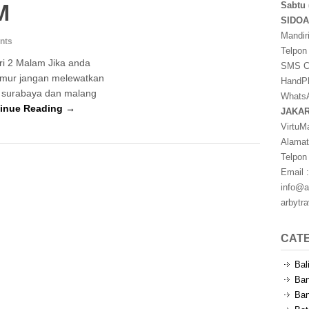
M
Sabtu 
SIDO
Mandir
nts
Telpon
ri 2 Malam Jika anda
SMS Ce
imur jangan melewatkan
HandPh
a surabaya dan malang
WhatsA
inue Reading →
JAKA
VirtuM
Alamat
Telpon
Email :
info@a
arbytr
CAT
Bal
Ban
Ban