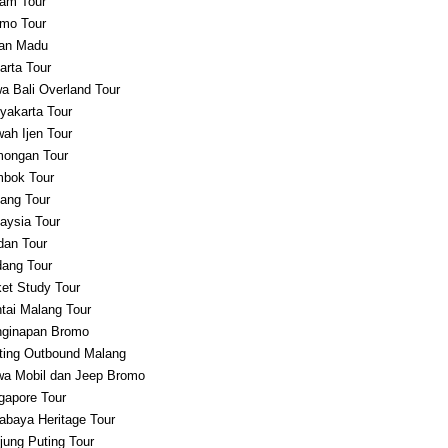
am Tour
mo Tour
an Madu
arta Tour
a Bali Overland Tour
yakarta Tour
ah Ijen Tour
ongan Tour
bok Tour
ang Tour
aysia Tour
an Tour
ang Tour
et Study Tour
tai Malang Tour
ginapan Bromo
ting Outbound Malang
a Mobil dan Jeep Bromo
gapore Tour
abaya Heritage Tour
jung Puting Tour