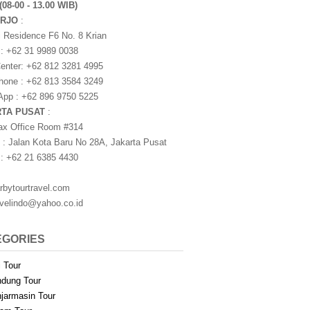
(08-00 - 13.00 WIB)
ARJO
:
i Residence F6 No. 8 Krian
 : +62 31 9989 0038
nter: +62 812 3281 4995
one : +62 813 3584 3249
pp : +62 896 9750 5225
RTA PUSAT
:
ax Office Room #314
 : Jalan Kota Baru No 28A, Jakarta Pusat
 : +62 21 6385 4430
rbytourtravel.com
avelindo@yahoo.co.id
EGORIES
i Tour
dung Tour
jarmasin Tour