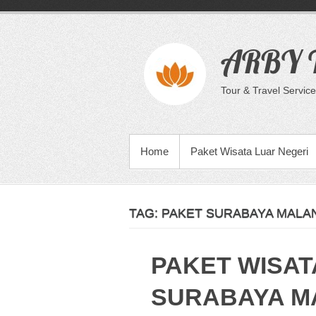
Skip
to
content
ARBY T
Tour & Travel Service
PRIMARY MENU
Home
Paket Wisata Luar Negeri
TAG:
PAKET SURABAYA MALA
PAKET WISAT
SURABAYA M