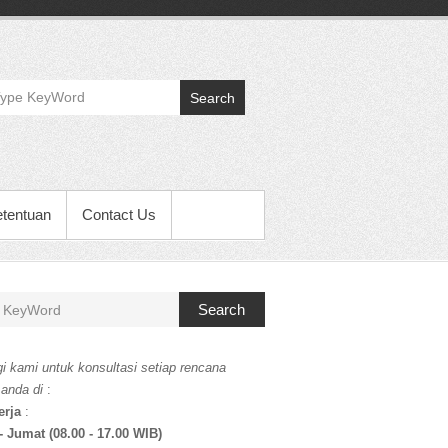
Search
etentuan
Contact Us
Search
i kami untuk konsultasi setiap rencana
 anda di
:
erja
:
- Jumat (08.00 - 17.00 WIB)