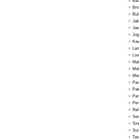
Bat
Bro
Bul
Jak
Jaw
Jog
Kaw
Lam
Lom
Mal
Mal
Med
Pad
Pak
Pan
Pen
Raf
Sew
Sin
Sur
Tan