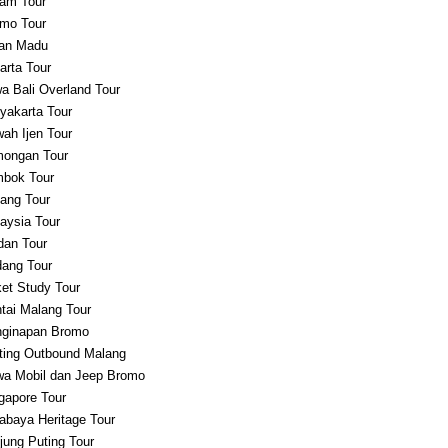
am Tour
mo Tour
an Madu
arta Tour
a Bali Overland Tour
yakarta Tour
ah Ijen Tour
ongan Tour
bok Tour
ang Tour
aysia Tour
an Tour
ang Tour
et Study Tour
tai Malang Tour
ginapan Bromo
ting Outbound Malang
a Mobil dan Jeep Bromo
gapore Tour
abaya Heritage Tour
jung Puting Tour