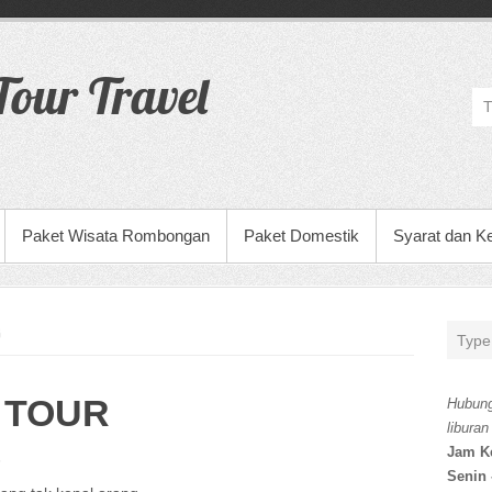
our Travel
Paket Wisata Rombongan
Paket Domestik
Syarat dan K
G
 TOUR
Hubung
liburan
Jam K
s
Senin 