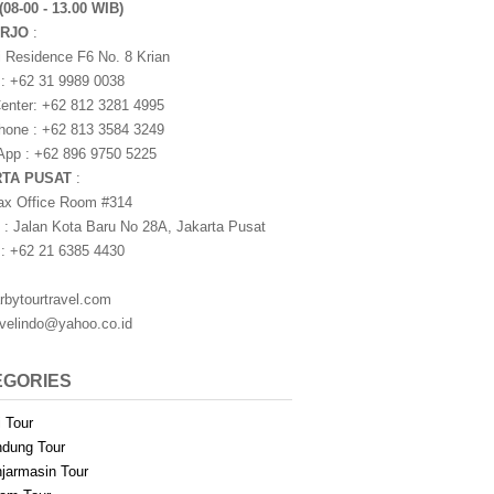
(08-00 - 13.00 WIB)
ARJO
:
i Residence F6 No. 8 Krian
 : +62 31 9989 0038
nter: +62 812 3281 4995
one : +62 813 3584 3249
pp : +62 896 9750 5225
RTA PUSAT
:
ax Office Room #314
 : Jalan Kota Baru No 28A, Jakarta Pusat
 : +62 21 6385 4430
rbytourtravel.com
avelindo@yahoo.co.id
EGORIES
i Tour
dung Tour
jarmasin Tour