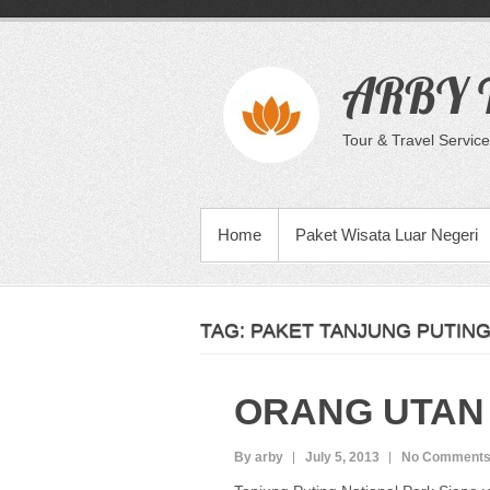
Skip
to
content
ARBY T
Tour & Travel Service
PRIMARY MENU
Home
Paket Wisata Luar Negeri
TAG:
PAKET TANJUNG PUTIN
ORANG UTAN
By arby
July 5, 2013
No Comment