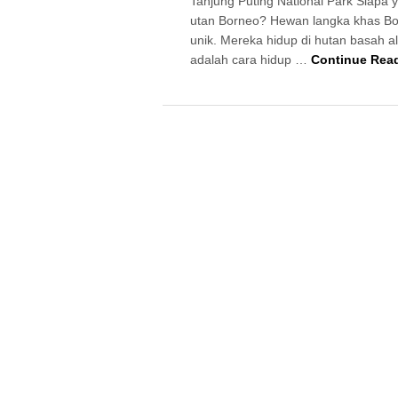
Tanjung Puting National Park Siapa 
utan Borneo? Hewan langka khas Bo
unik. Mereka hidup di hutan basah a
adalah cara hidup …
Continue Rea