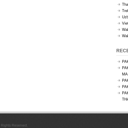
Tha
Tre
Uzb
Vie
Wal
Wal
REC
PA
PA
MA
PA
PA
PA
TH
l Rights Reserved.