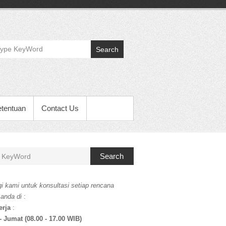
Search
etentuan
Contact Us
Search
i kami untuk konsultasi setiap rencana
 anda di
:
erja
:
- Jumat (08.00 - 17.00 WIB)