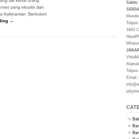
yang tak kenal orang
Sabtu 
rneo yang eksotis dan
SIDO
la Kalimantan. Berkoloni
Mandir
ding →
Telpon
SMS Ce
HandPh
WhatsA
JAKA
VirtuM
Alamat
Telpon
Email :
info@a
arbytr
CAT
Bal
Ban
Ban