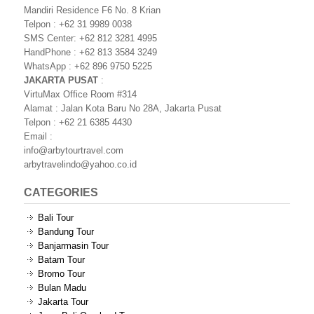
Mandiri Residence F6 No. 8 Krian
Telpon : +62 31 9989 0038
SMS Center: +62 812 3281 4995
HandPhone : +62 813 3584 3249
WhatsApp : +62 896 9750 5225
JAKARTA PUSAT
:
VirtuMax Office Room #314
Alamat : Jalan Kota Baru No 28A, Jakarta Pusat
Telpon : +62 21 6385 4430
Email :
info@arbytourtravel.com
arbytravelindo@yahoo.co.id
CATEGORIES
Bali Tour
Bandung Tour
Banjarmasin Tour
Batam Tour
Bromo Tour
Bulan Madu
Jakarta Tour