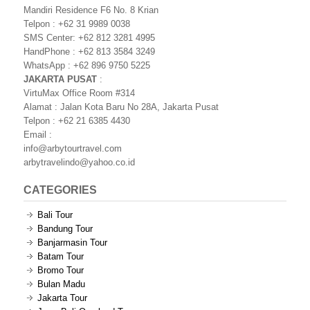
Mandiri Residence F6 No. 8 Krian
Telpon : +62 31 9989 0038
SMS Center: +62 812 3281 4995
HandPhone : +62 813 3584 3249
WhatsApp : +62 896 9750 5225
JAKARTA PUSAT
:
VirtuMax Office Room #314
Alamat : Jalan Kota Baru No 28A, Jakarta Pusat
Telpon : +62 21 6385 4430
Email :
info@arbytourtravel.com
arbytravelindo@yahoo.co.id
CATEGORIES
Bali Tour
Bandung Tour
Banjarmasin Tour
Batam Tour
Bromo Tour
Bulan Madu
Jakarta Tour