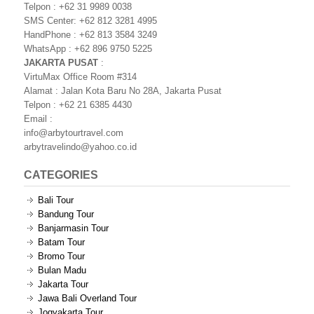
Telpon : +62 31 9989 0038
SMS Center: +62 812 3281 4995
HandPhone : +62 813 3584 3249
WhatsApp : +62 896 9750 5225
JAKARTA PUSAT
:
VirtuMax Office Room #314
Alamat : Jalan Kota Baru No 28A, Jakarta Pusat
Telpon : +62 21 6385 4430
Email :
info@arbytourtravel.com
arbytravelindo@yahoo.co.id
CATEGORIES
Bali Tour
Bandung Tour
Banjarmasin Tour
Batam Tour
Bromo Tour
Bulan Madu
Jakarta Tour
Jawa Bali Overland Tour
Jogyakarta Tour