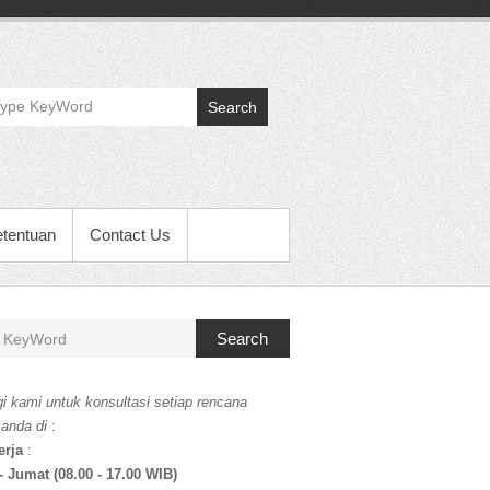
Search
etentuan
Contact Us
Search
i kami untuk konsultasi setiap rencana
 anda di
:
erja
:
- Jumat (08.00 - 17.00 WIB)