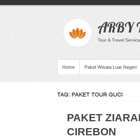
Skip
to
content
ARBY T
Tour & Travel Service
PRIMARY MENU
Home
Paket Wisata Luar Negeri
TAG:
PAKET TOUR GUCI
PAKET ZIARA
CIREBON