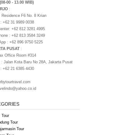
(08-00 - 13.00 WIB)
ARJO
:
i Residence F6 No. 8 Krian
 : +62 31 9989 0038
nter: +62 812 3281 4995
one : +62 813 3584 3249
pp : +62 896 9750 5225
RTA PUSAT
:
ax Office Room #314
 : Jalan Kota Baru No 28A, Jakarta Pusat
 : +62 21 6385 4430
rbytourtravel.com
avelindo@yahoo.co.id
EGORIES
i Tour
dung Tour
jarmasin Tour