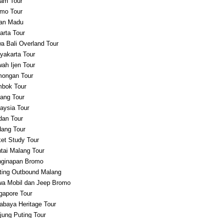
am Tour
mo Tour
an Madu
arta Tour
a Bali Overland Tour
yakarta Tour
ah Ijen Tour
ongan Tour
bok Tour
ang Tour
aysia Tour
an Tour
ang Tour
et Study Tour
tai Malang Tour
ginapan Bromo
ting Outbound Malang
a Mobil dan Jeep Bromo
gapore Tour
abaya Heritage Tour
jung Puting Tour