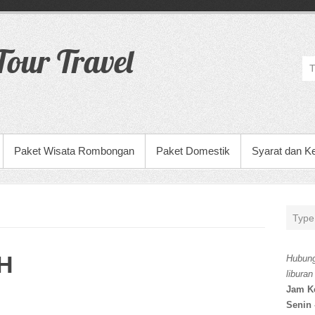
our Travel
Paket Wisata Rombongan
Paket Domestik
Syarat dan K
H
Hubung
liburan
Jam K
Senin 