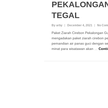
PEKALONGAN
TEGAL
By arby
December 4, 2021
No Com
Paket Ziarah Cirebon Pekalongan Gu
mengadakan paket ziarah cirebon pe
pemandian air panas guci dengan se
minat para wisatawan akan …
Cont