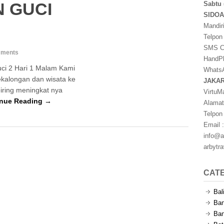
 GUCI
Sabtu 
SIDO
Mandir
Telpon
SMS Ce
ments
HandPh
ci 2 Hari 1 Malam Kami
WhatsA
kalongan dan wisata ke
JAKA
iring meningkat nya
VirtuM
inue Reading →
Alamat
Telpon
Email :
info@a
arbytr
CAT
Bal
Ban
Ban