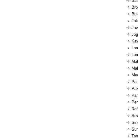
Bat
Bro
Bul
Jak
Jaw
Jog
Kaw
Lam
Lom
Mal
Mal
Med
Pad
Pak
Pan
Pen
Raf
Sew
Sin
Sur
Tan