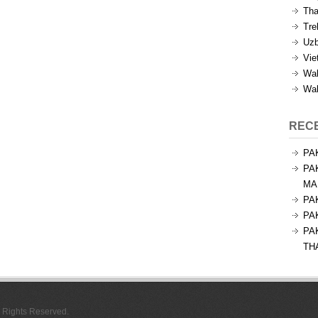
Tha
Tre
Uzb
Vie
Wal
Wal
REC
PA
PA
MA
PA
PA
PA
TH
l Rights Reserved.