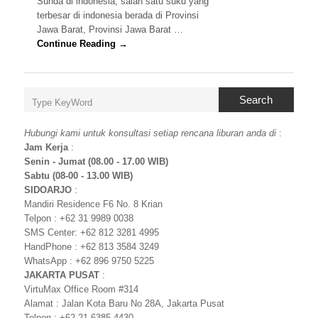
Sunda di indonesia, salah satu suku yang
terbesar di indonesia berada di Provinsi
Jawa Barat, Provinsi Jawa Barat …
Continue Reading →
Search
Hubungi kami untuk konsultasi setiap rencana liburan anda di
:
Jam Kerja
:
Senin - Jumat (08.00 - 17.00 WIB)
Sabtu (08-00 - 13.00 WIB)
SIDOARJO
:
Mandiri Residence F6 No. 8 Krian
Telpon : +62 31 9989 0038
SMS Center: +62 812 3281 4995
HandPhone : +62 813 3584 3249
WhatsApp : +62 896 9750 5225
JAKARTA PUSAT
:
VirtuMax Office Room #314
Alamat : Jalan Kota Baru No 28A, Jakarta Pusat
Telpon : +62 21 6385 4430