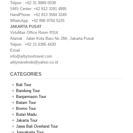
Telpon : +62 31 9989 0038
SMS Center: +62 812 3281 4995
HandPhone : +62 813 3584 3249
WhatsApp : +62 896 9750 5225
JAKARTA PUSAT
:
VirtuMax Office Room #314
Alamat : Jalan Kota Baru No 28A, Jakarta Pusat
Telpon : +62 21 6385 4430
Email :
info@arbytourtravel.com
arbytravelindo@yahoo.co.id
CATEGORIES
Bali Tour
Bandung Tour
Banjarmasin Tour
Batam Tour
Bromo Tour
Bulan Madu
Jakarta Tour
Jawa Bali Overland Tour
Jogyakarta Tour