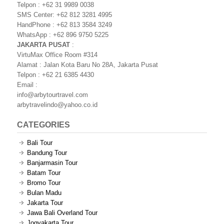
Telpon : +62 31 9989 0038
SMS Center: +62 812 3281 4995
HandPhone : +62 813 3584 3249
WhatsApp : +62 896 9750 5225
JAKARTA PUSAT
:
VirtuMax Office Room #314
Alamat : Jalan Kota Baru No 28A, Jakarta Pusat
Telpon : +62 21 6385 4430
Email :
info@arbytourtravel.com
arbytravelindo@yahoo.co.id
CATEGORIES
Bali Tour
Bandung Tour
Banjarmasin Tour
Batam Tour
Bromo Tour
Bulan Madu
Jakarta Tour
Jawa Bali Overland Tour
Jogyakarta Tour