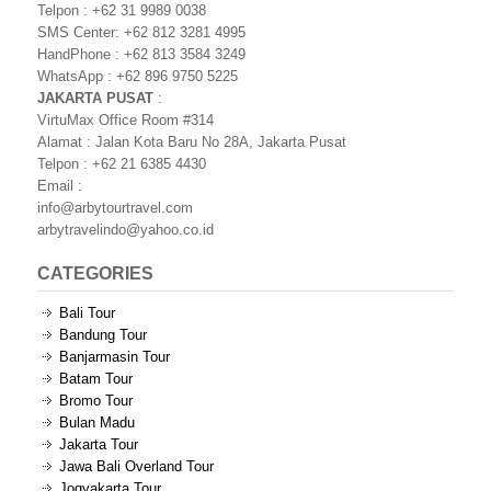
Telpon : +62 31 9989 0038
SMS Center: +62 812 3281 4995
HandPhone : +62 813 3584 3249
WhatsApp : +62 896 9750 5225
JAKARTA PUSAT
:
VirtuMax Office Room #314
Alamat : Jalan Kota Baru No 28A, Jakarta Pusat
Telpon : +62 21 6385 4430
Email :
info@arbytourtravel.com
arbytravelindo@yahoo.co.id
CATEGORIES
Bali Tour
Bandung Tour
Banjarmasin Tour
Batam Tour
Bromo Tour
Bulan Madu
Jakarta Tour
Jawa Bali Overland Tour
Jogyakarta Tour