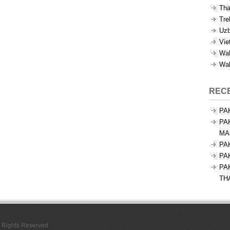
Tha
Tre
Uzb
Vie
Wal
Wal
REC
PA
PA
MA
PA
PA
PA
TH
l Rights Reserved.