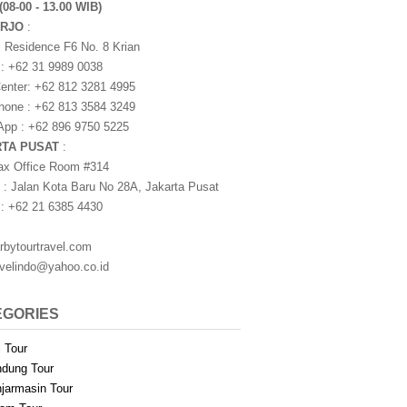
(08-00 - 13.00 WIB)
ARJO
:
i Residence F6 No. 8 Krian
 : +62 31 9989 0038
nter: +62 812 3281 4995
one : +62 813 3584 3249
pp : +62 896 9750 5225
RTA PUSAT
:
ax Office Room #314
 : Jalan Kota Baru No 28A, Jakarta Pusat
 : +62 21 6385 4430
rbytourtravel.com
avelindo@yahoo.co.id
EGORIES
i Tour
dung Tour
jarmasin Tour