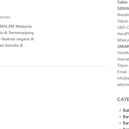
Sabtu 
SIDO
Mandir
ments
Telpon
 MALAM Malaysia
SMS Ce
da di Semenanjung
HandPh
 Ibukota negara di
WhatsA
an berada di …
JAKA
VirtuM
Alamat
Telpon
Email :
info@a
arbytr
CAT
Bal
Ban
Ban