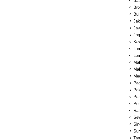
Bat
Bro
Bul
Jak
Jaw
Jog
Kaw
Lam
Lom
Mal
Mal
Med
Pad
Pak
Pan
Pen
Raf
Sew
Sin
Sur
Tan