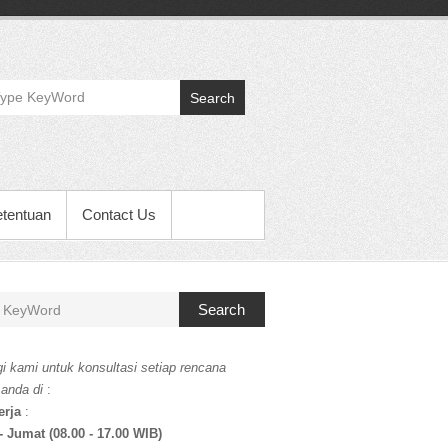
Search
etentuan
Contact Us
Search
i kami untuk konsultasi setiap rencana
 anda di
:
erja
:
- Jumat (08.00 - 17.00 WIB)