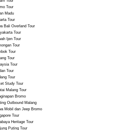
am Tour
mo Tour
an Madu
arta Tour
a Bali Overland Tour
yakarta Tour
ah Ijen Tour
ongan Tour
bok Tour
ang Tour
aysia Tour
an Tour
ang Tour
et Study Tour
tai Malang Tour
ginapan Bromo
ting Outbound Malang
a Mobil dan Jeep Bromo
gapore Tour
abaya Heritage Tour
jung Puting Tour