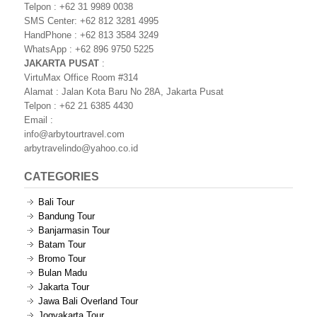
Telpon : +62 31 9989 0038
SMS Center: +62 812 3281 4995
HandPhone : +62 813 3584 3249
WhatsApp : +62 896 9750 5225
JAKARTA PUSAT
:
VirtuMax Office Room #314
Alamat : Jalan Kota Baru No 28A, Jakarta Pusat
Telpon : +62 21 6385 4430
Email :
info@arbytourtravel.com
arbytravelindo@yahoo.co.id
CATEGORIES
Bali Tour
Bandung Tour
Banjarmasin Tour
Batam Tour
Bromo Tour
Bulan Madu
Jakarta Tour
Jawa Bali Overland Tour
Jogyakarta Tour