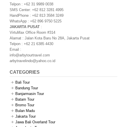
Telpon : +62 31 9989 0038
SMS Center: +62 812 3281 4995
HandPhone : +62 813 3584 3249
WhatsApp : +62 896 9750 5225
JAKARTA PUSAT
:
VirtuMax Office Room #314
Alamat : Jalan Kota Baru No 28A, Jakarta Pusat
Telpon : +62 21 6385 4430
Email :
info@arbytourtravel.com
arbytravelindo@yahoo.co.id
CATEGORIES
Bali Tour
Bandung Tour
Banjarmasin Tour
Batam Tour
Bromo Tour
Bulan Madu
Jakarta Tour
Jawa Bali Overland Tour