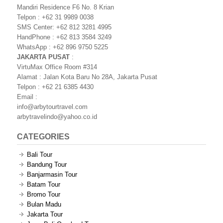
Mandiri Residence F6 No. 8 Krian
Telpon : +62 31 9989 0038
SMS Center: +62 812 3281 4995
HandPhone : +62 813 3584 3249
WhatsApp : +62 896 9750 5225
JAKARTA PUSAT
:
VirtuMax Office Room #314
Alamat : Jalan Kota Baru No 28A, Jakarta Pusat
Telpon : +62 21 6385 4430
Email :
info@arbytourtravel.com
arbytravelindo@yahoo.co.id
CATEGORIES
Bali Tour
Bandung Tour
Banjarmasin Tour
Batam Tour
Bromo Tour
Bulan Madu
Jakarta Tour