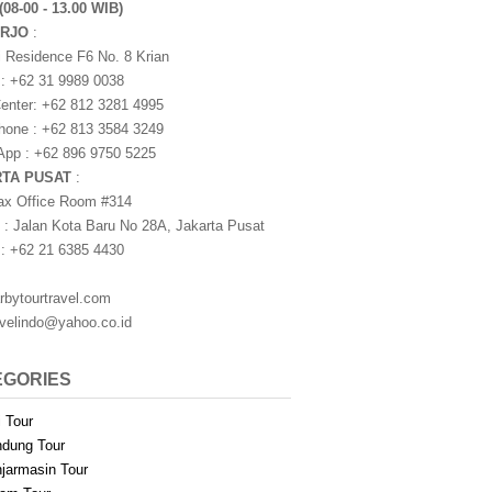
(08-00 - 13.00 WIB)
ARJO
:
i Residence F6 No. 8 Krian
 : +62 31 9989 0038
nter: +62 812 3281 4995
one : +62 813 3584 3249
pp : +62 896 9750 5225
RTA PUSAT
:
ax Office Room #314
 : Jalan Kota Baru No 28A, Jakarta Pusat
 : +62 21 6385 4430
rbytourtravel.com
avelindo@yahoo.co.id
EGORIES
i Tour
dung Tour
jarmasin Tour