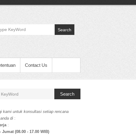
Search
etentuan
Contact Us
Search
i kami untuk konsultasi setiap rencana
 anda di
:
erja
:
- Jumat (08.00 - 17.00 WIB)