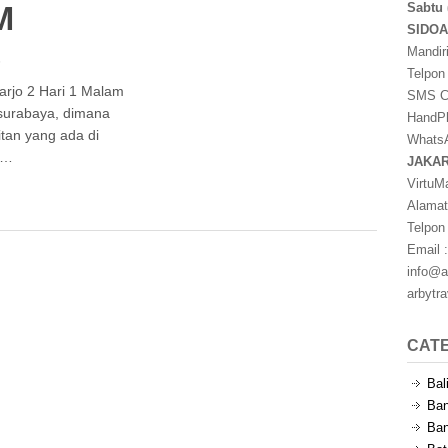
M
Sabtu 
SIDO
Mandir
s
Telpon
arjo 2 Hari 1 Malam
SMS Ce
 surabaya, dimana
HandPh
tan yang ada di
WhatsA
 …
JAKA
VirtuM
Alamat
Telpon
Email :
info@a
arbytr
CAT
Bal
Ban
Ban