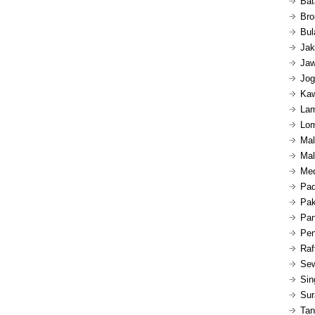
Bat
Bro
Bul
Jak
Jaw
Jog
Kaw
Lam
Lom
Mal
Mal
Med
Pad
Pak
Pan
Pen
Raf
Sew
Sin
Sur
Tan