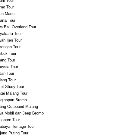
am Tour
mo Tour
an Madu
arta Tour
a Bali Overland Tour
yakarta Tour
ah Ijen Tour
ongan Tour
bok Tour
ang Tour
aysia Tour
an Tour
ang Tour
et Study Tour
tai Malang Tour
ginapan Bromo
ting Outbound Malang
a Mobil dan Jeep Bromo
gapore Tour
abaya Heritage Tour
jung Puting Tour