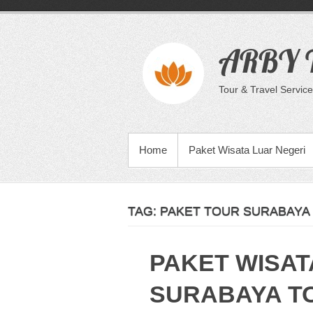
Skip
to
content
ARBY T
Tour & Travel Service
PRIMARY MENU
Home
Paket Wisata Luar Negeri
TAG:
PAKET TOUR SURABAYA
PAKET WISAT
SURABAYA T