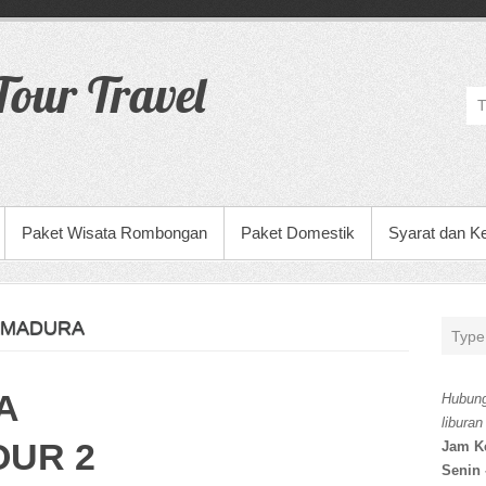
our Travel
Paket Wisata Rombongan
Paket Domestik
Syarat dan K
 MADURA
A
Hubung
liburan
OUR 2
Jam K
Senin 