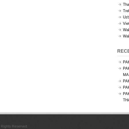
Tha
Tre
Uzb
Vie
Wal
Wal
REC
PA
PA
MA
PA
PA
PA
TH
l Rights Reserved.