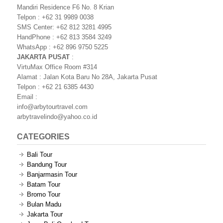
Mandiri Residence F6 No. 8 Krian
Telpon : +62 31 9989 0038
SMS Center: +62 812 3281 4995
HandPhone : +62 813 3584 3249
WhatsApp : +62 896 9750 5225
JAKARTA PUSAT
:
VirtuMax Office Room #314
Alamat : Jalan Kota Baru No 28A, Jakarta Pusat
Telpon : +62 21 6385 4430
Email :
info@arbytourtravel.com
arbytravelindo@yahoo.co.id
CATEGORIES
Bali Tour
Bandung Tour
Banjarmasin Tour
Batam Tour
Bromo Tour
Bulan Madu
Jakarta Tour