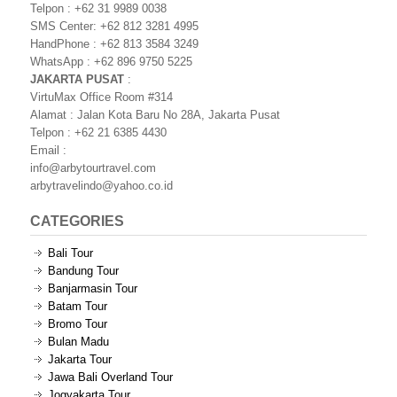
Telpon : +62 31 9989 0038
SMS Center: +62 812 3281 4995
HandPhone : +62 813 3584 3249
WhatsApp : +62 896 9750 5225
JAKARTA PUSAT
:
VirtuMax Office Room #314
Alamat : Jalan Kota Baru No 28A, Jakarta Pusat
Telpon : +62 21 6385 4430
Email :
info@arbytourtravel.com
arbytravelindo@yahoo.co.id
CATEGORIES
Bali Tour
Bandung Tour
Banjarmasin Tour
Batam Tour
Bromo Tour
Bulan Madu
Jakarta Tour
Jawa Bali Overland Tour
Jogyakarta Tour