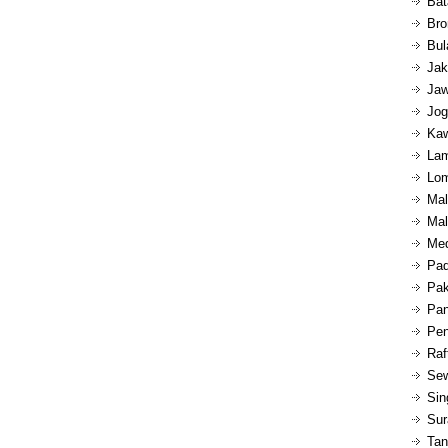
Bat
Bro
Bul
Jak
Jaw
Jog
Kaw
Lam
Lom
Mal
Mal
Med
Pad
Pak
Pan
Pen
Raf
Sew
Sin
Sur
Tan