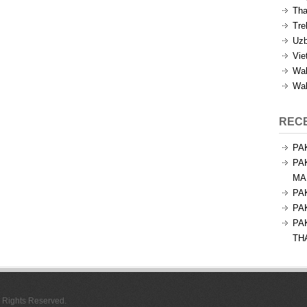
Tha
Tre
Uzb
Vie
Wal
Wal
REC
PA
PA
MA
PA
PA
PA
TH
l Rights Reserved.