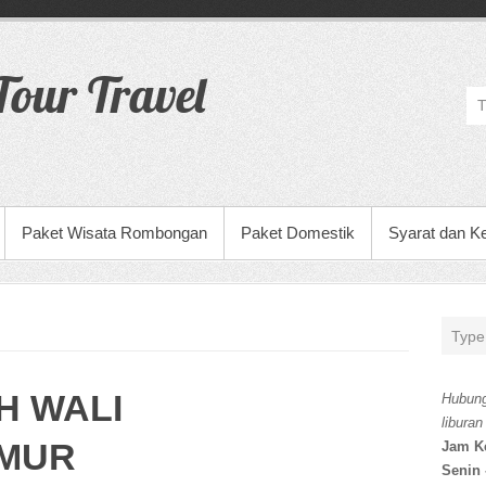
our Travel
Paket Wisata Rombongan
Paket Domestik
Syarat dan K
H WALI
Hubung
liburan
IMUR
Jam K
Senin 