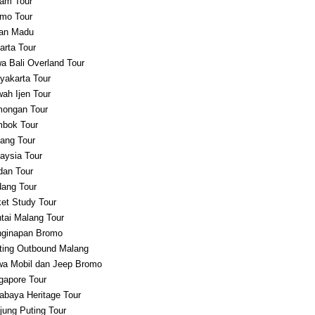
am Tour
mo Tour
an Madu
arta Tour
a Bali Overland Tour
yakarta Tour
ah Ijen Tour
ongan Tour
bok Tour
ang Tour
aysia Tour
an Tour
ang Tour
et Study Tour
tai Malang Tour
ginapan Bromo
ting Outbound Malang
a Mobil dan Jeep Bromo
gapore Tour
abaya Heritage Tour
jung Puting Tour