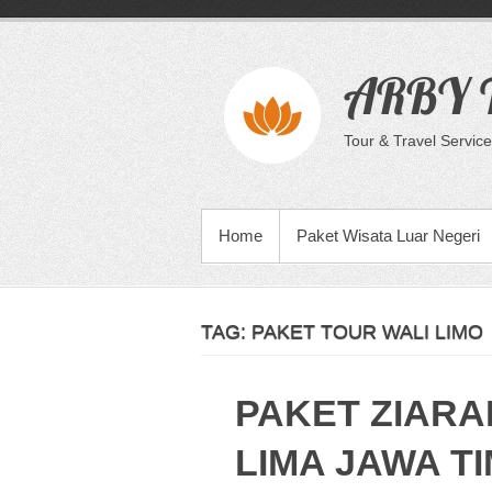
Skip
to
content
ARBY T
Tour & Travel Service
PRIMARY MENU
Home
Paket Wisata Luar Negeri
TAG:
PAKET TOUR WALI LIMO
PAKET ZIARA
LIMA JAWA T