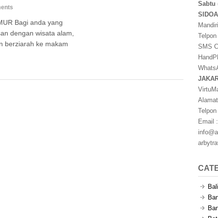
Sabtu 
ents
SIDO
MUR Bagi anda yang
Mandir
san dengan wisata alam,
Telpon
gan berziarah ke makam
SMS Ce
HandPh
WhatsA
JAKA
VirtuM
Alamat
Telpon
Email :
info@a
arbytr
CAT
Bal
Ban
Ban