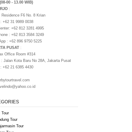
(08-00 - 13.00 WIB)
ARJO
:
i Residence F6 No. 8 Krian
 : +62 31 9989 0038
nter: +62 812 3281 4995
one : +62 813 3584 3249
pp : +62 896 9750 5225
RTA PUSAT
:
ax Office Room #314
 : Jalan Kota Baru No 28A, Jakarta Pusat
 : +62 21 6385 4430
rbytourtravel.com
avelindo@yahoo.co.id
EGORIES
i Tour
dung Tour
jarmasin Tour