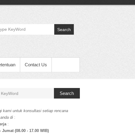
Search
etentuan
Contact Us
Search
i kami untuk konsultasi setiap rencana
 anda di
:
erja
:
- Jumat (08.00 - 17.00 WIB)