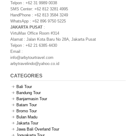
Telpon : +62 31 9989 0038
SMS Center: +62 812 3281 4995
HandPhone : +62 813 3584 3249
WhatsApp : +62 896 9750 5225
JAKARTA PUSAT
:
VirtuMax Office Room #314
Alamat : Jalan Kota Baru No 28A, Jakarta Pusat
Telpon : +62 21 6385 4430
Email :
info@arbytourtravel.com
arbytravelindo@yahoo.co.id
CATEGORIES
Bali Tour
Bandung Tour
Banjarmasin Tour
Batam Tour
Bromo Tour
Bulan Madu
Jakarta Tour
Jawa Bali Overland Tour
Jogyakarta Tour