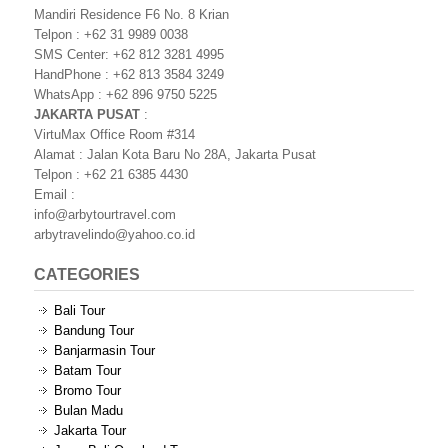
Mandiri Residence F6 No. 8 Krian
Telpon : +62 31 9989 0038
SMS Center: +62 812 3281 4995
HandPhone : +62 813 3584 3249
WhatsApp : +62 896 9750 5225
JAKARTA PUSAT
:
VirtuMax Office Room #314
Alamat : Jalan Kota Baru No 28A, Jakarta Pusat
Telpon : +62 21 6385 4430
Email :
info@arbytourtravel.com
arbytravelindo@yahoo.co.id
CATEGORIES
Bali Tour
Bandung Tour
Banjarmasin Tour
Batam Tour
Bromo Tour
Bulan Madu
Jakarta Tour