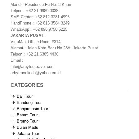
Mandiri Residence F6 No. 8 Krian
Telpon : +62 31 9989 0038
SMS Center: +62 812 3281 4995
HandPhone : +62 813 3584 3249
WhatsApp : +62 896 9750 5225
JAKARTA PUSAT
:
VirtuMax Office Room #314
Alamat : Jalan Kota Baru No 28A, Jakarta Pusat
Telpon : +62 21 6385 4430
Email :
info@arbytourtravel.com
arbytravelindo@yahoo.co.id
CATEGORIES
Bali Tour
Bandung Tour
Banjarmasin Tour
Batam Tour
Bromo Tour
Bulan Madu
Jakarta Tour