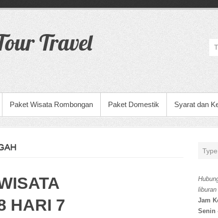
our Travel
Paket Wisata Rombongan
Paket Domestik
Syarat dan K
NGAH
WISATA
Hubung
liburan
 HARI 7
Jam K
Senin 