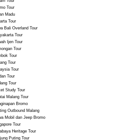
am Tour
mo Tour
an Madu
arta Tour
a Bali Overland Tour
yakarta Tour
ah Ijen Tour
ongan Tour
bok Tour
ang Tour
aysia Tour
an Tour
ang Tour
et Study Tour
tai Malang Tour
ginapan Bromo
ting Outbound Malang
a Mobil dan Jeep Bromo
gapore Tour
abaya Heritage Tour
jung Puting Tour