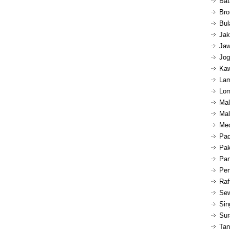
Bat
Bro
Bul
Jak
Jaw
Jog
Kaw
Lam
Lom
Mal
Mal
Med
Pad
Pak
Pan
Pen
Raf
Sew
Sin
Sur
Tan