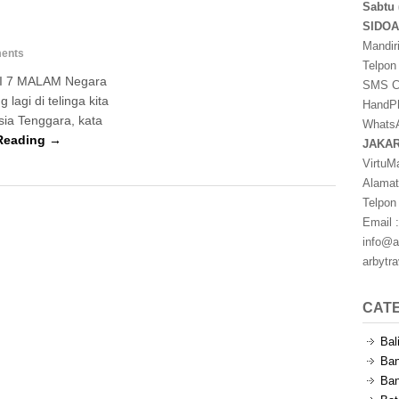
Sabtu 
SIDO
Mandir
ents
Telpon
I 7 MALAM Negara
SMS Ce
lagi di telinga kita
HandPh
sia Tenggara, kata
WhatsA
Reading →
JAKA
VirtuM
Alamat
Telpon
Email :
info@a
arbytr
CAT
Bal
Ban
Ban