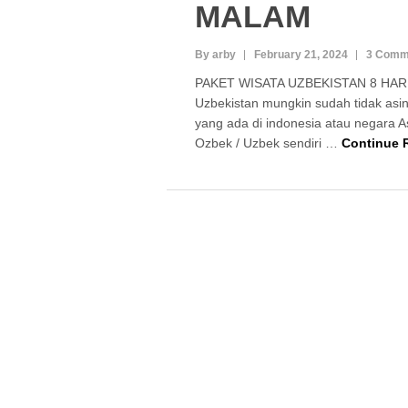
MALAM
By arby
February 21, 2024
3 Comm
PAKET WISATA UZBEKISTAN 8 HAR
Uzbekistan mungkin sudah tidak asing 
yang ada di indonesia atau negara A
Ozbek / Uzbek sendiri …
Continue 