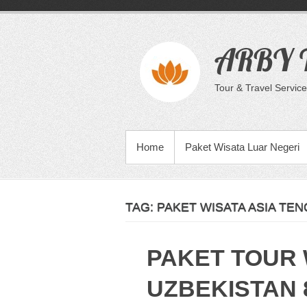
Skip
to
content
ARBY T
Tour & Travel Service
PRIMARY MENU
Home
Paket Wisata Luar Negeri
TAG:
PAKET WISATA ASIA TE
PAKET TOUR 
UZBEKISTAN 8