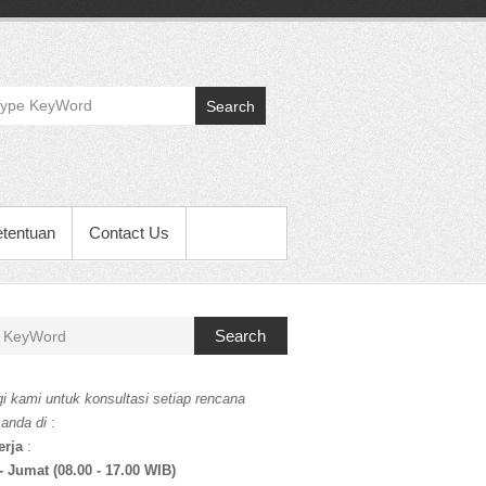
Search
etentuan
Contact Us
Search
i kami untuk konsultasi setiap rencana
 anda di
:
erja
:
- Jumat (08.00 - 17.00 WIB)