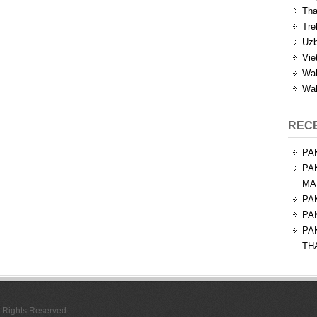
Tha
Tre
Uzb
Vie
Wal
Wal
REC
PA
PA
MA
PA
PA
PA
TH
l Rights Reserved.