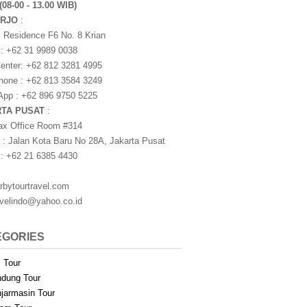
(08-00 - 13.00 WIB)
ARJO
:
i Residence F6 No. 8 Krian
 : +62 31 9989 0038
nter: +62 812 3281 4995
one : +62 813 3584 3249
pp : +62 896 9750 5225
RTA PUSAT
:
ax Office Room #314
 : Jalan Kota Baru No 28A, Jakarta Pusat
 : +62 21 6385 4430
rbytourtravel.com
avelindo@yahoo.co.id
EGORIES
i Tour
dung Tour
jarmasin Tour