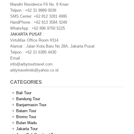
Mandiri Residence F6 No. 8 Krian
Telpon : +62 31 9989 0038
SMS Center: +62 812 3281 4995
HandPhone : +62 813 3584 3249
WhatsApp : +62 896 9750 5225
JAKARTA PUSAT
:
VirtuMax Office Room #314
Alamat : Jalan Kota Baru No 28A, Jakarta Pusat
Telpon : +62 21 6385 4430
Email :
info@arbytourtravel.com
arbytravelindo@yahoo.co.id
CATEGORIES
Bali Tour
Bandung Tour
Banjarmasin Tour
Batam Tour
Bromo Tour
Bulan Madu
Jakarta Tour