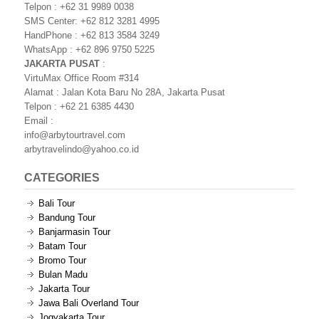
Telpon : +62 31 9989 0038
SMS Center: +62 812 3281 4995
HandPhone : +62 813 3584 3249
WhatsApp : +62 896 9750 5225
JAKARTA PUSAT
:
VirtuMax Office Room #314
Alamat : Jalan Kota Baru No 28A, Jakarta Pusat
Telpon : +62 21 6385 4430
Email :
info@arbytourtravel.com
arbytravelindo@yahoo.co.id
CATEGORIES
Bali Tour
Bandung Tour
Banjarmasin Tour
Batam Tour
Bromo Tour
Bulan Madu
Jakarta Tour
Jawa Bali Overland Tour
Jogyakarta Tour