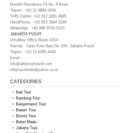
Mandiri Residence F6 No. 8 Krian
Telpon : +62 31 9989 0038
SMS Center: +62 812 3281 4995
HandPhone : +62 813 3584 3249
WhatsApp : +62 896 9750 5225
JAKARTA PUSAT
:
VirtuMax Office Room #314
Alamat : Jalan Kota Baru No 28A, Jakarta Pusat
Telpon : +62 21 6385 4430
Email :
info@arbytourtravel.com
arbytravelindo@yahoo.co.id
CATEGORIES
Bali Tour
Bandung Tour
Banjarmasin Tour
Batam Tour
Bromo Tour
Bulan Madu
Jakarta Tour