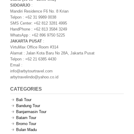
SIDOARJO
:
Mandiri Residence F6 No. 8 Krian
Telpon : +62 31 9989 0038
SMS Center: +62 812 3281 4995
HandPhone : +62 813 3584 3249
WhatsApp : +62 896 9750 5225
JAKARTA PUSAT
:
VirtuMax Office Room #314
Alamat : Jalan Kota Baru No 28A, Jakarta Pusat
Telpon : +62 21 6385 4430
Email :
info@arbytourtravel.com
arbytravelindo@yahoo.co.id
CATEGORIES
Bali Tour
Bandung Tour
Banjarmasin Tour
Batam Tour
Bromo Tour
Bulan Madu